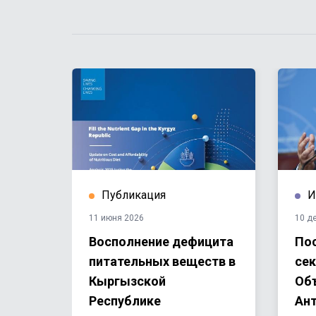
Публикация
И
11 июня 2026
10 д
кызы:
Восполнение дефицита
Пос
 я
питательных веществ в
сек
свою
Кыргызской
Об
Республике
Ант