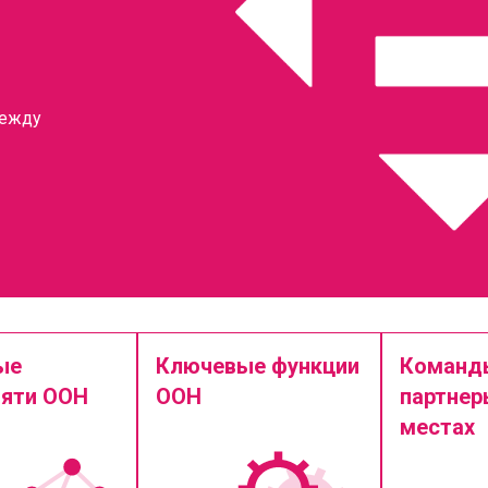
между
ые
Ключевые функции
Команд
яти ООН
ООН
партнер
местах