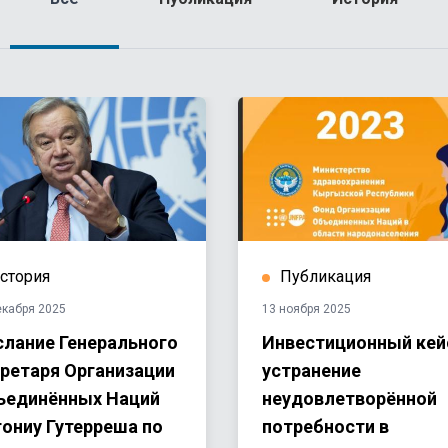
стория
Публикация
екабря 2025
13 ноября 2025
лание Генерального
Инвестиционный кей
ретаря Организации
устранение
ъединённых Наций
неудовлетворённой
ониу Гутерреша по
потребности в