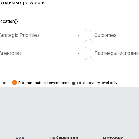
бходимых ресурсов
ocation}}
Strategic Priorities
Outcomes
Агентства
Партнеры-исполни
ations
Programmatic interventions tagged at country level only
Все
Публикация
История