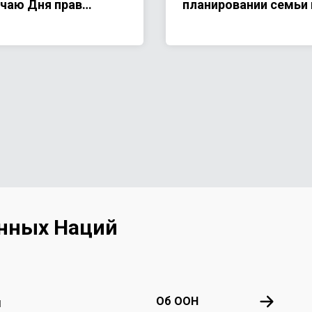
чаю Дня прав
планировании семьи 
овека: «Права
предотвратимых
овека: наши
материнских смертей
зненно важные
Кыргызстане (2023–
новы»
2030)
нных Наций
Footer menu
Об ООН
Об ООН
й