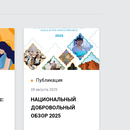
Публикация
Ист
28 августа 2025
21 март
с:
НАЦИОНАЛЬНЫЙ
Верх
ДОБРОВОЛЬНЫЙ
ООН 
ОБЗОР 2025
чело
Тюрк