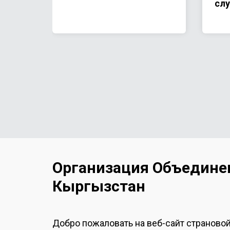
слу
чел
ь в
чел
жи
ос
Организация Объедине
Кыргызстан
Добро пожаловать на веб-сайт страново