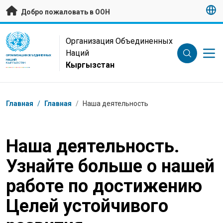
Перейти к основному содержанию
Добро пожаловать в ООН
UN Logo
Организация Объединенных
Наций
ОРГАНИЗАЦИЯ ОБЪЕДИНЕННЫХ
НАЦИЙ
Кыргызстан
КЫРГЫЗСТАН
Навигационная цепочка
Главная
/
Главная
/
Наша деятельность
Наша деятельность.
Узнайте больше о нашей
работе по достижению
Целей устойчивого