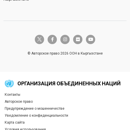
twitter-x
facebook-f
instagram
flickr
youtube
© Авторское право 2026 ООН в Кыргызстане
ОРГАНИЗАЦИЯ ОБЪЕДИНЕННЫХ НАЦИЙ
Контакты
Global U.N. menu
Авторское право
Предупреждение о мошенничестве
Уведомление о конфиденциальности
Карта сайта
Условия использования