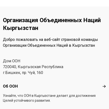
Организация Объединенных Наций
Кыргызстан
Добро пожаловать на веб-сайт страновой команды
Организации Объединенных Наций в Кыргызстан
Дом ООН
720040, Кыргызская Республика
г.Бишкек, пр. Чуй, 160
Footer menu
Об ООН
Об 
Узнайте, что ООН в Кыргызстанe делает для достижения
Целей устойчивого развития.