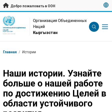
Перейти к основному содержанию
Добро пожаловать в ООН
UN Logo
Организация Объединенных
Наций
ОРГАНИЗАЦИЯ ОБЪЕДИНЕННЫХ
НАЦИЙ
Кыргызстан
КЫРГЫЗСТАН
Навигационная цепочка
Главная
/
Истории
Наши истории. Узнайте
больше о нашей работе
по достижению Целей в
области устойчивого