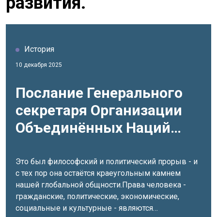
развития.
История
10 декабря 2025
Послание Генерального
секретаря Организации
Объединённых Наций
Антониу Гутерреша по
случаю Дня прав
Это был философский и политический прорыв - и
с тех пор она остаётся краеугольным камнем
человека: «Права
нашей глобальной общности.Права человека -
человека: наши жизненно
гражданские, политические, экономические,
социальные и культурные - являются
важные основы»