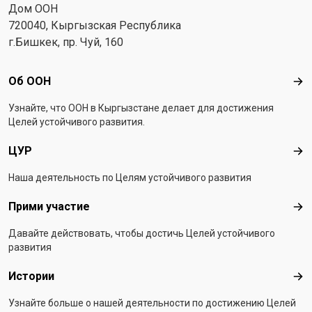
Дом ООН
720040, Кыргызская Республика
г.Бишкек, пр. Чуй, 160
Footer menu
Об ООН
Об 
Узнайте, что ООН в Кыргызстанe делает для достижения
Целей устойчивого развития.
ЦУР
ЦУ
Наша деятельность по Целям устойчивого развития
Прими участие
При
Давайте действовать, чтобы достичь Целей устойчивого
развития
Истории
Ист
Узнайте больше о нашей деятельности по достижению Целей