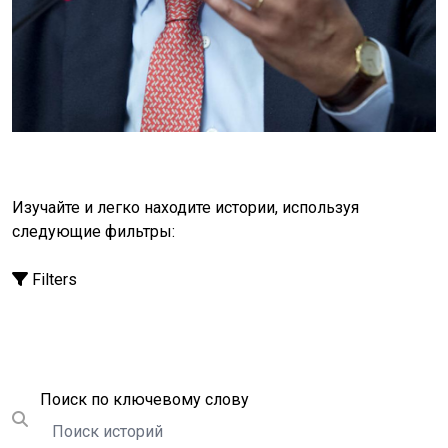
одиночку. Эта работа зависит от того, чтобы люди
повсюду занимали активную позицию. Когда мы
защищаем самых уязвимых, когда мы не
отворачиваемся, когда мы поддерживаем
институты, которые защищают нас, мы сохраняем
права человека живыми.Наши права никогда не
должны уступать место прибыли или власти.
Давайте объединяться, чтобы защищать их - ради
достоинства и свободы каждого человека.
Изучайте и легко находите истории, используя
следующие фильтры:
Filters
Поиск
Поиск по ключевому слову
Submit search