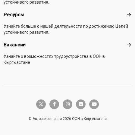
устойчивого развития.
Ресурсы
Рес
Узнайте больше о нашей деятельности по достижению Целей
устойчивого развития.
Вакансии
Вак
Узнайте о возможностях трудоустройства в ООН в
Кыргызстане
twitter-x
facebook-f
instagram
flickr
youtube
© Авторское право 2026 ООН в Кыргызстане