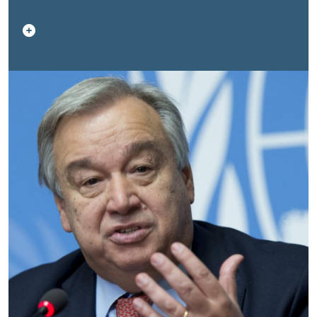
неотъемлемыми, неделимыми и
взаимозависимыми. Но в последние годы мы
наблюдаем сокращение гражданского
пространства. Происходят серьёзные нарушения,
свидетельствующие о вопиющем пренебрежении
правами и равнодушии к человеческим
страданиям.Однако вместе мы обладаем силой,
чтобы противостоять этим несправедливостям:
защищая институты, которые делают права
человека реальностью для каждого.Каждый день
Организация Объединённых Наций помогает
людям по всему миру реализовывать свои
базовые права. Вместе с гражданским обществом
и правительствами мы доставляем
продовольствие и предоставляем укрытие;
поддерживаем образование и выборы; очищаем
территории от мин; защищаем окружающую
среду; расширяем возможности женщин и
стремимся к миру.Но мы не можем делать это в