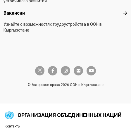
устойчивого развития.
Вакансии
Вак
Узнайте о возможностях трудоустройства в ООН в
Кыргызстане
twitter-x
facebook-f
instagram
flickr
youtube
© Авторское право 2026 ООН в Кыргызстане
ОРГАНИЗАЦИЯ ОБЪЕДИНЕННЫХ НАЦИЙ
Контакты
Global U.N. menu