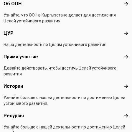
Footer menu
Об ООН
Об 
Узнайте, что ООН в Кыргызстанe делает для достижения
Целей устойчивого развития.
ЦУР
ЦУ
Наша деятельность по Целям устойчивого развития
Прими участие
При
Давайте действовать, чтобы достичь Целей устойчивого
развития
Истории
Ист
Узнайте больше о нашей деятельности по достижению Целей
устойчивого развития.
Ресурсы
Рес
Узнайте больше о нашей деятельности по достижению Целей