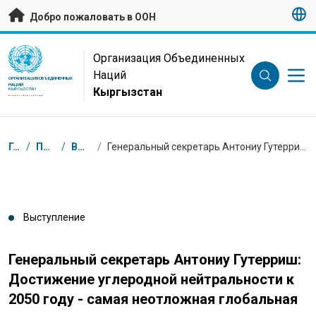
Перейти к основному содержанию
Добро пожаловать в ООН
UN Logo
Организация Объединенных
Наций
ОРГАНИЗАЦИЯ ОБЪЕДИНЕННЫХ
НАЦИЙ
Кыргызстан
КЫРГЫЗСТАН
Навигационная цепочка
Главная
/
Пресс-центр
/
Выступления
/
Генеральный секретарь Антониу Гутерриш: Достижение углеродной нейтральности к 2050 году - самая неотложная глобальная задача
Выступление
Генеральный секретарь Антониу Гутерриш:
Достижение углеродной нейтральности к
2050 году - самая неотложная глобальная