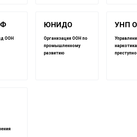
ЕФ
ЮНИДО
УНП 
нд ООН
Организация ООН по
Управлени
промышленному
наркотика
развитию
преступно
я
нения