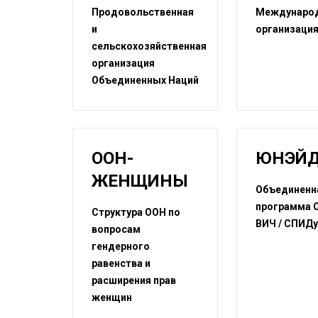
Продовольственная
Междунаро
и
организация
сельскохозяйственная
организация
Объединенных Наций
ООН-
ЮНЭЙ
ЖЕНЩИНЫ
Объединенн
программа 
Структура ООН по
ВИЧ / СПИД
вопросам
гендерного
равенства и
расширения прав
женщин