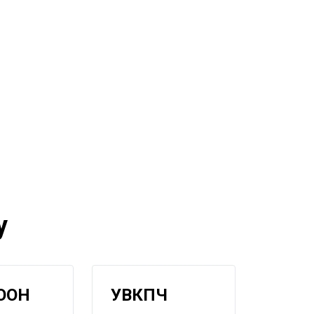
у
ООН
УВКПЧ