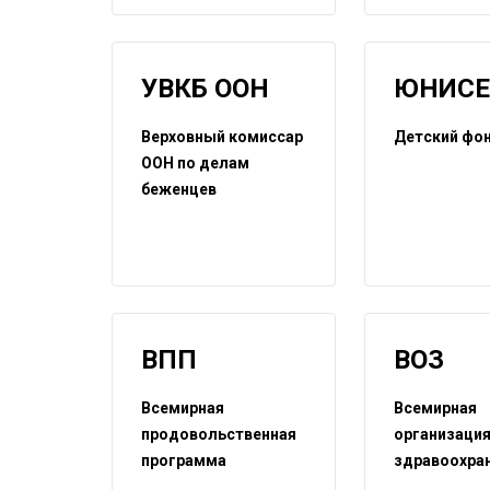
УВКБ ООН
ЮНИС
Верховный комиссар
Детский фо
ООН по делам
беженцев
ВПП
ВОЗ
Всемирная
Всемирная
продовольственная
организаци
программа
здравоохра