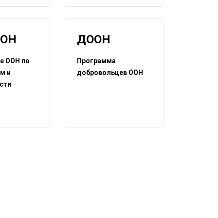
ООН
ДООН
е ООН по
Программа
м и
добровольцев ООН
сти