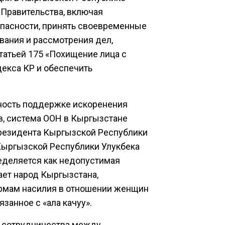
Правительства, включая
опасности, принять своевременные
вания и рассмотрения дел,
татьей 175 «Похищение лица с
декса КР и обеспечить
ость поддержке искоренения
в, система ООН в Кыргызстане
резидента Кыргызской Республики
ыргызской Республики Улукбека
еделяется как недопустимая
ет народ Кыргызстана,
мам насилия в отношении женщин
занное с «ала качуу».
е сотрудничества между