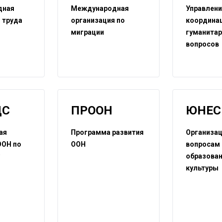
дная
Международная
Управлени
 труда
организация по
координа
миграции
гуманита
вопросов
ДС
ПРООН
ЮНЕС
ая
Программа развития
Организац
ООН по
ООН
вопросам
у
образован
культуры