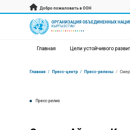
Перейти к основному содержанию
Добро пожаловать в ООН
UN Logo
ОРГАНИЗАЦИЯ ОБЪЕДИНЕННЫХ НАЦИ
КЫРГЫЗСТАН
Главная
Цели устойчивого разви
Навигационная цепочка
Главная
/
Пресс-центр
/
Пресс-релизы
/
Смер
Пресс-релиз