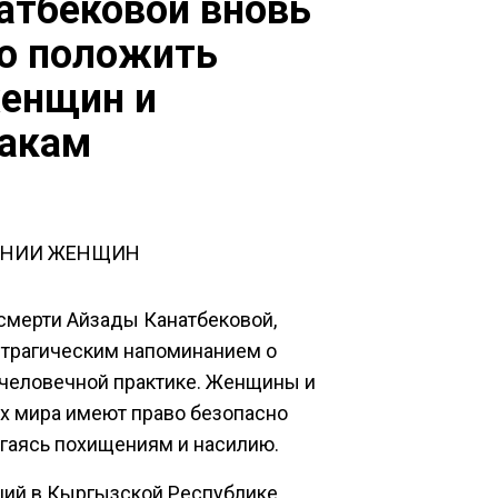
атбековой вновь
о положить
енщин и
ракам
ШЕНИИ ЖЕНЩИН
 смерти Айзады Канатбековой,
я трагическим напоминанием о
счеловечной практике. Женщины и
ах мира имеют право безопасно
ргаясь похищениям и насилию.
ций в Кыргызской Республике