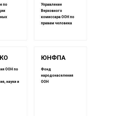
е по
Управление
ции
Верховного
рных
комиссара ООН по
правам человека
КО
ЮНФПА
ия ООН по
Фонд
народонаселения
ия, науки и
ООН