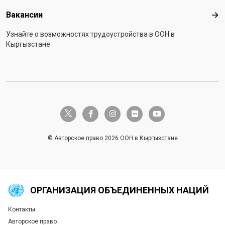
Вакансии
Вак
Узнайте о возможностях трудоустройства в ООН в
Кыргызстане
twitter-x
facebook-f
instagram
flickr
youtube
© Авторское право 2026 ООН в Кыргызстане
ОРГАНИЗАЦИЯ ОБЪЕДИНЕННЫХ НАЦИЙ
Контакты
Global U.N. menu
Авторское право