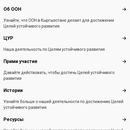
Footer menu
Об ООН
Об 
Узнайте, что ООН в Кыргызстанe делает для достижения
Целей устойчивого развития.
ЦУР
ЦУ
Наша деятельность по Целям устойчивого развития
Прими участие
При
Давайте действовать, чтобы достичь Целей устойчивого
развития
Истории
Ист
Узнайте больше о нашей деятельности по достижению Целей
устойчивого развития.
Ресурсы
Рес