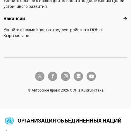
Узнайте больше о нашей деятельности по достижению Целей
устойчивого развития.
Вакансии
Вак
Узнайте о возможностях трудоустройства в ООН в
Кыргызстане
twitter-x
facebook-f
instagram
flickr
youtube
© Авторское право 2026 ООН в Кыргызстане
ОРГАНИЗАЦИЯ ОБЪЕДИНЕННЫХ НАЦИЙ