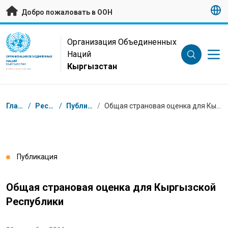
Перейти к основному содержанию
Добро пожаловать в ООН
UN Logo
Организация Объединенных
Наций
ОРГАНИЗАЦИЯ ОБЪЕДИНЕННЫХ
НАЦИЙ
Кыргызстан
КЫРГЫЗСТАН
Навигационная цепочка
Главная
/
Ресурсы
/
Публикации
/
Общая страновая оценка для Кыргызской Республики
Публикация
Общая страновая оценка для Кыргызской
Республики