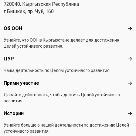
720040, Кыргызская Республика
г.Бишкек, пр. Чуй, 160
Footer menu
Об ООН
Об 
Узнайте, что ООН в Кыргызстанe делает для достижения
Целей устойчивого развития.
ЦУР
ЦУ
Наша деятельность по Целям устойчивого развития
Прими участие
При
Давайте действовать, чтобы достичь Целей устойчивого
развития
Истории
Ист
Узнайте больше о нашей деятельности по достижению Целей
устойчивого развития.