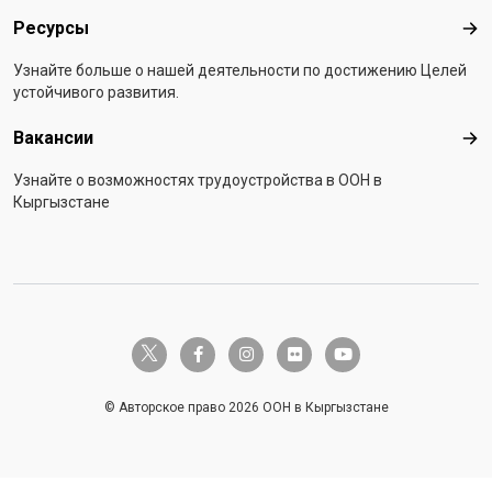
Ресурсы
Рес
Узнайте больше о нашей деятельности по достижению Целей
устойчивого развития.
Вакансии
Вак
Узнайте о возможностях трудоустройства в ООН в
Кыргызстане
twitter-x
facebook-f
instagram
flickr
youtube
© Авторское право 2026 ООН в Кыргызстане