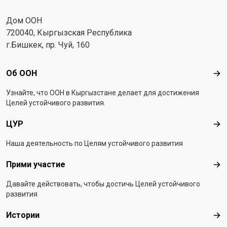
Дом ООН
720040, Кыргызская Республика
г.Бишкек, пр. Чуй, 160
Footer menu
Об ООН
Об 
Узнайте, что ООН в Кыргызстанe делает для достижения
Целей устойчивого развития.
ЦУР
ЦУ
Наша деятельность по Целям устойчивого развития
Прими участие
При
Давайте действовать, чтобы достичь Целей устойчивого
развития
Истории
Ист