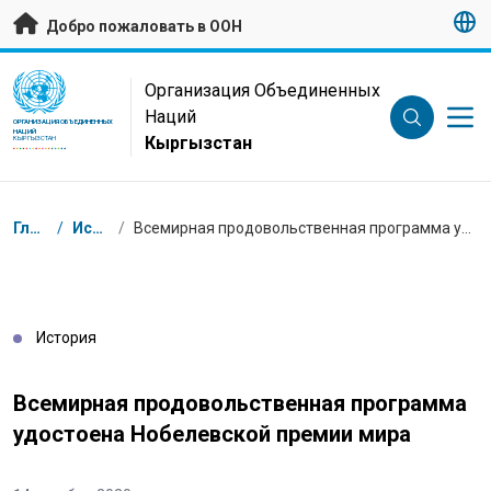
Перейти к основному содержанию
Добро пожаловать в ООН
UN Logo
Организация Объединенных
Наций
ОРГАНИЗАЦИЯ ОБЪЕДИНЕННЫХ
НАЦИЙ
Кыргызстан
КЫРГЫЗСТАН
Навигационная цепочка
Главная
/
Истории
/
Всемирная продовольственная программа удостоена Нобелевской премии мира
История
Всемирная продовольственная программа
удостоена Нобелевской премии мира