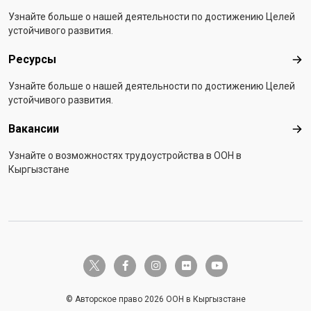
Узнайте больше о нашей деятельности по достижению Целей
устойчивого развития.
Ресурсы
Рес
Узнайте больше о нашей деятельности по достижению Целей
устойчивого развития.
Вакансии
Вак
Узнайте о возможностях трудоустройства в ООН в
Кыргызстане
twitter-x
facebook-f
instagram
flickr
youtube
© Авторское право 2026 ООН в Кыргызстане