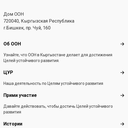
Дом ООН
720040, Кыргызская Республика
г.Бишкек, пр. Чуй, 160
Footer menu
Об ООН
Об 
Узнайте, что ООН в Кыргызстанe делает для достижения
Целей устойчивого развития.
ЦУР
ЦУ
Наша деятельность по Целям устойчивого развития
Прими участие
При
Давайте действовать, чтобы достичь Целей устойчивого
развития
Истории
Ист