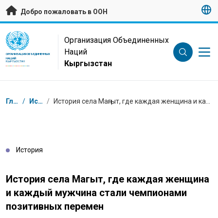
Перейти к основному содержанию
Добро пожаловать в ООН
UN Logo
Организация Объединенных
Наций
ОРГАНИЗАЦИЯ ОБЪЕДИНЕННЫХ
НАЦИЙ
Кыргызстан
КЫРГЫЗСТАН
Навигационная цепочка
Главная
/
Истории
/
История села Маңгыт, где каждая женщина и каждый мужчина стали чемпионами позитивных перемен
История
История села Маңгыт, где каждая женщина
и каждый мужчина стали чемпионами
позитивных перемен