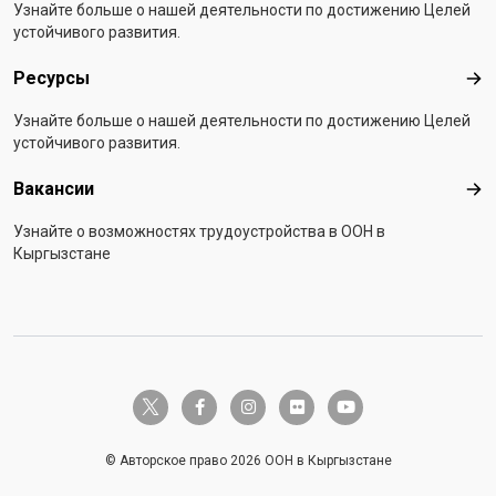
Узнайте больше о нашей деятельности по достижению Целей
устойчивого развития.
Ресурсы
Рес
Узнайте больше о нашей деятельности по достижению Целей
устойчивого развития.
Вакансии
Вак
Узнайте о возможностях трудоустройства в ООН в
Кыргызстане
twitter-x
facebook-f
instagram
flickr
youtube
© Авторское право 2026 ООН в Кыргызстане