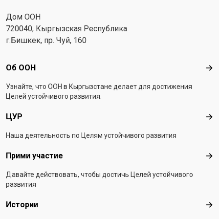
Дом ООН
720040, Кыргызская Республика
г.Бишкек, пр. Чуй, 160
Footer menu
Об ООН
Об 
Узнайте, что ООН в Кыргызстанe делает для достижения
Целей устойчивого развития.
ЦУР
ЦУ
Наша деятельность по Целям устойчивого развития
Прими участие
При
Давайте действовать, чтобы достичь Целей устойчивого
развития
Истории
Ист