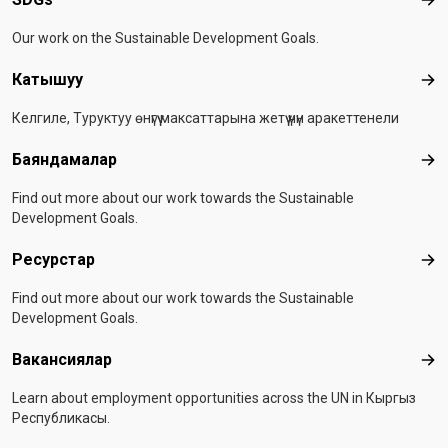
SD
Our work on the Sustainable Development Goals.
Катышуу
Ка
Келгиле, Туруктуу өнүгүү максаттарына жетүү үчүн аракеттенели
Баяндамалар
Бая
Find out more about our work towards the Sustainable
Development Goals.
Ресурстар
Рес
Find out more about our work towards the Sustainable
Development Goals.
Вакансиялар
Вак
Learn about employment opportunities across the UN in Кыргыз
Республикасы.