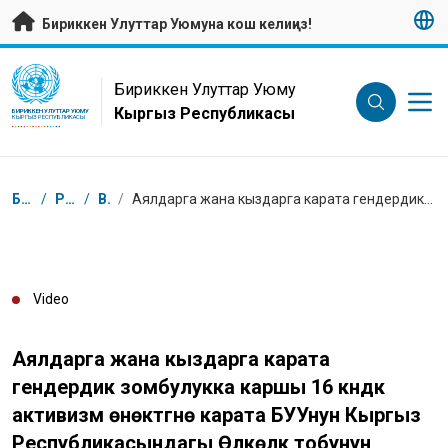
Негизги мазмунуна өтүү
Бириккен Улуттар Уюмуна кош келиңиз!
UN Logo
Бириккен Улуттар Уюму
Кыргыз Республикасы
БИРИККЕН УЛУТТАР УЮМУ
КЫРГЫЗ РЕСПУБЛИКАСЫ
Breadcrumb
Башкы бет
/
Ресурстар
/
Видео
/
Аялдарга жана кыздарга карата гендердик зомбулукка каршы 16 күндүк активизм өнөктүгүнө карата БУУнун Кыргыз Республикасындагы Өлкөлүк тобунун кайрылуусу
Video
Аялдарга жана кыздарга карата
гендердик зомбулукка каршы 16 күндүк
активизм өнөктүгүнө карата БУУнун Кыргыз
Республикасындагы Өлкөлүк тобунун