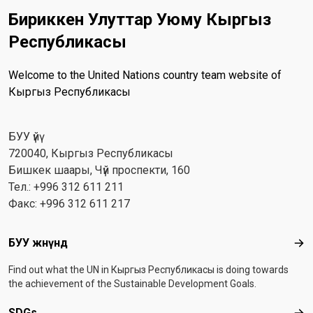
Бириккен Улуттар Уюму Кыргыз
Республикасы
Welcome to the United Nations country team website of
Кыргыз Республикасы
БУУ үйү
720040, Кыргыз Республикасы
Бишкек шаары, Чүй проспекти, 160
Тел.: +996 312 611 211
Факс: +996 312 611 217
Footer menu
БУУ жөнүндө
БУУ
Find out what the UN in Кыргыз Республикасы is doing towards
the achievement of the Sustainable Development Goals.
SDGs