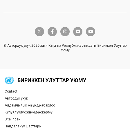
twitter-x
facebook-f
instagram
flickr
youtube
© Автордук укук 2026-жыл Кыргыз Республикасындагы Бириккен Улуттар
Уюму
БИРИККЕН УЛУТТАР УЮМУ
Contact
Global U.N. menu
Автордук укук
Алдамчылык жөнүндө кабарлоо
Купуялуулук жөнүндө эскертүү
Site Index
Пайдалануу шарттары