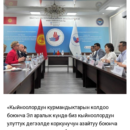
«Кыйноолордун курмандыктарын колдоо
боюнча Эл аралык күндө биз кыйноолордун
улуттук деңгээлде коркунучун азайтуу боюнча