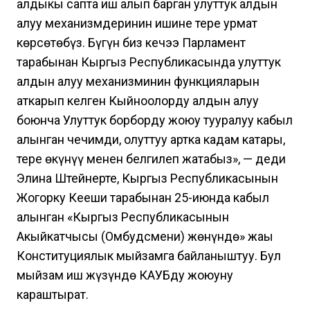
алдыңкы сапта иш алып барган улуттук алдын
алуу механизмдеринин ишине терең урмат
көрсөтөбүз. Бүгүн биз кечээ Парламент
тарабынан Кыргыз Республикасында улуттук
алдын алуу механизминин функцияларын
аткарып келген Кыйноолорду алдын алуу
боюнча Улуттук борборду жоюу тууралуу кабыл
алынган чечимди, олуттуу артка кадам катары,
терең өкүнүү менен белгилеп жатабыз», — деди
Элина Штейнерте, Кыргыз Республикасынын
Жогорку Кеңеши тарабынан 25-июнда кабыл
алынган «Кыргыз Республикасынын
Акыйкатчысы (Омбудсмени) жөнүндө» жаңы
Конституциялык мыйзамга байланыштуу. Бул
мыйзам иш жүзүндө КАУБду жоюуну
караштырат.