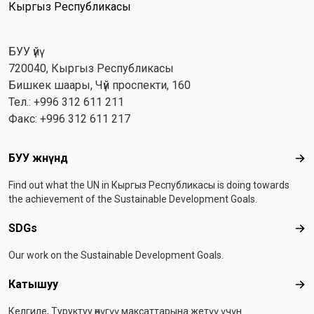
Кыргыз Республикасы
БУУ үйү
720040, Кыргыз Республикасы
Бишкек шаары, Чүй проспекти, 160
Тел.: +996 312 611 211
Факс: +996 312 611 217
Footer menu
БУУ жөнүндө
БУУ
Find out what the UN in Кыргыз Республикасы is doing towards
the achievement of the Sustainable Development Goals.
SDGs
SD
Our work on the Sustainable Development Goals.
Катышуу
Ка
Келгиле, Туруктуу өнүгүү максаттарына жетүү үчүн