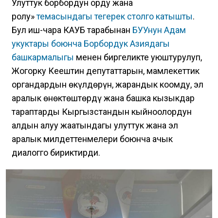
Улуттук борбордун орду жана
ролу»
темасындагы тегерек столго катышты
.
Бул иш-чара КАУБ тарабынан
БУУнун Адам
укуктары боюнча Борбордук Азиядагы
башкармалыгы
менен биргеликте уюштурулуп,
Жогорку Кеңештин депутаттарын, мамлекеттик
органдардын өкүлдөрүн, жарандык коомду, эл
аралык өнөктөштөрдү жана башка кызыкдар
тараптарды Кыргызстандын кыйноолордун
алдын алуу жаатындагы улуттук жана эл
аралык милдеттенмелери боюнча ачык
диалогго бириктирди.