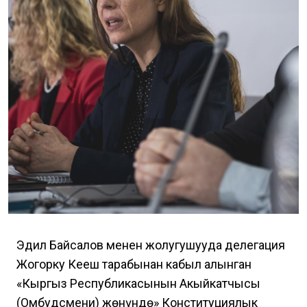
Эдил Байсалов менен жолугушууда делегация
Жогорку Кеңеш тарабынан кабыл алынган
«Кыргыз Республикасынын Акыйкатчысы
(Омбудсмени) жөнүндө» Конституциялык