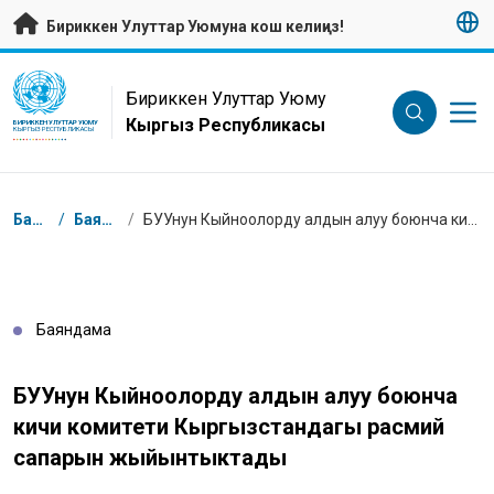
Негизги мазмунуна өтүү
Бириккен Улуттар Уюмуна кош келиңиз!
UN Logo
Бириккен Улуттар Уюму
Кыргыз Республикасы
БИРИККЕН УЛУТТАР УЮМУ
КЫРГЫЗ РЕСПУБЛИКАСЫ
Breadcrumb
Башкы бет
/
Баяндамалар
/
БУУнун Кыйноолорду алдын алуу боюнча кичи комитети Кыргызстандагы расмий сапарын жыйынтыктады
Баяндама
БУУнун Кыйноолорду алдын алуу боюнча
кичи комитети Кыргызстандагы расмий
сапарын жыйынтыктады