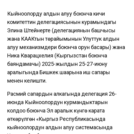
Кыйноолорду алдын алуу боюнча кичи
комитеттин делегациясынын курамындагы
Элина Штейнерте (делегациянын башчысы
жана КААКтын төрайымынын Улуттук алдын
алуу механизмдери боюнча орун басары) жана
Ника Кварацхелия (Кыргызстан боюнча
баяндамачы) 2025-жылдын 25-27-июну
аралыгында Бишкек шаарына иш сапары
менен келишти.
Расмий сапардын алкагында делегация 26-
июнда Кыйноолордун курмандыктарын
колдоо боюнча Эл аралык күнгө карата
өткөрүлгөн «Кыргыз Республикасында
кыйноолордун алдын алуу системасында