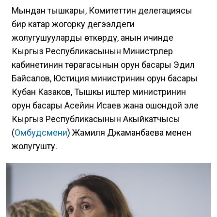
Мындан тышкары, Комитеттин делегациясы
бир катар жогорку деңгээлдеги
жолугушууларды өткөрдү, анын ичинде
Кыргыз Республикасынын Министрлер
кабинетинин төрагасынын орун басары Эдил
Байсалов, Юстиция министринин орун басары
Кубан Казаков, Тышкы иштер министринин
орун басары Асейин Исаев жана ошондой эле
Кыргыз Республикасынын Акыйкатчысы
(
Омбудсмени
) Жамиля Джаманбаева менен
жолугушту.