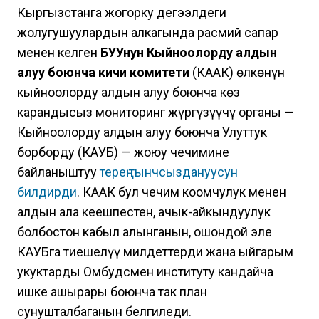
Кыргызстанга жогорку деңгээлдеги
жолугушуулардын алкагында расмий сапар
менен келген
БУУнун Кыйноолорду алдын
алуу боюнча кичи комитети
(КААК) өлкөнүн
кыйноолорду алдын алуу боюнча көз
карандысыз мониторинг жүргүзүүчү органы —
Кыйноолорду алдын алуу боюнча Улуттук
борборду (КАУБ) — жоюу чечимине
байланыштуу
терең тынчсыздануусун
билдирди
. КААК бул чечим коомчулук менен
алдын ала кеңешпестен, ачык-айкындуулук
болбостон кабыл алынганын, ошондой эле
КАУБга тиешелүү милдеттерди жана ыйгарым
укуктарды Омбудсмен институту кандайча
ишке ашырары боюнча так план
сунушталбаганын белгиледи.