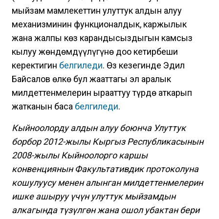
мыйзам мамлекеттин улуттук алдын алуу
механизминин функционалдык, каржылык
жана жалпы көз карандысыздыгын камсыз
кылуу жөндөмдүүлүгүнө доо кетирбеши
керектигин
белгиледи
. Өз кезегинде Эдил
Байсалов өлкө бул жааттагы эл аралык
милдеттенмелерин ырааттуу түрдө аткарып
жатканын баса
белгиледи
.
Кыйноолорду алдын алуу боюнча Улуттук
борбор 2012-жылы Кыргыз Республикасынын
2008-жылы Кыйноолорго каршы
конвенциянын Факультативдик протоколуна
кошулуусу менен алынган милдеттенмелерин
ишке ашыруу үчүн улуттук мыйзамдын
алкагында түзүлгөн жана ошол убактан бери