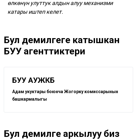
өлкөнүн улуттук алдын алуу механизми
катары иштеп келет.
Бул демилгеге катышкан
БУУ агенттиктери
БУУ АУЖКБ
Адам укуктары боюнча Жогорку комиссарынын
башкармалыгы
Бул демилге аркылуу биз