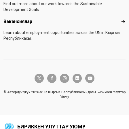
Find out more about our work towards the Sustainable
Development Goals.
Вакансиялар
Вак
Learn about employment opportunities across the UN in Кыргыз
Республикасы.
twitter-x
facebook-f
instagram
flickr
youtube
© Автордук укук 2026-жыл Кыргыз Республикасындагы Бириккен Улуттар
Уюму
БИРИККЕН УЛУТТАР УЮМУ