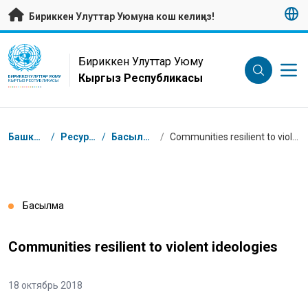
Негизги мазмунуна өтүү
Бириккен Улуттар Уюмуна кош келиңиз!
UN Logo
Бириккен Улуттар Уюму
Кыргыз Республикасы
БИРИККЕН УЛУТТАР УЮМУ
КЫРГЫЗ РЕСПУБЛИКАСЫ
Breadcrumb
Башкы бет
/
Ресурстар
/
Басылмалар
/
Communities resilient to violent ideologies
Басылма
Communities resilient to violent ideologies
18 октябрь 2018