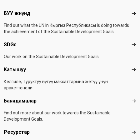
Footer menu
БУУ жөнүндө
БУУ
Find out what the UN in Кыргыз Республикасы is doing towards
the achievement of the Sustainable Development Goals.
SDGs
SD
Our work on the Sustainable Development Goals.
Катышуу
Ка
Келгиле, Туруктуу өнүгүү максаттарына жетүү үчүн
аракеттенели
Баяндамалар
Бая
Find out more about our work towards the Sustainable
Development Goals.
Ресурстар
Рес