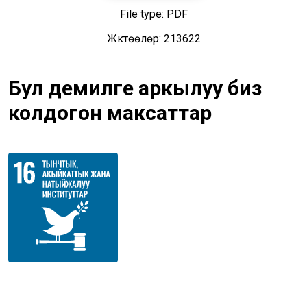
File type: PDF
Жүктөөлөр: 213622
Бул демилге аркылуу биз
колдогон максаттар