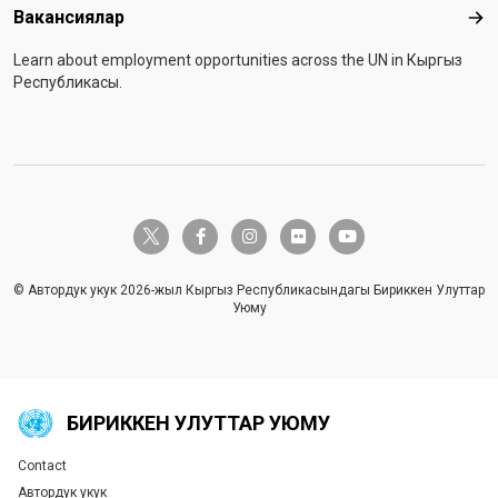
Вакансиялар
Вак
Learn about employment opportunities across the UN in Кыргыз
Республикасы.
twitter-x
facebook-f
instagram
flickr
youtube
© Автордук укук 2026-жыл Кыргыз Республикасындагы Бириккен Улуттар
Уюму
БИРИККЕН УЛУТТАР УЮМУ
Contact
Global U.N. menu
Автордук укук