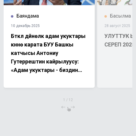
Баяндама
Басылма
10 декабрь 2025
28 август 2025
Бүткүл дүйнөлүк адам укуктары
УЛУТТУК 
күнүнө карата БУУ Башкы
СЕРЕП 2025
катчысы Антониу
Гутеррештин кайрылуусу:
«Адам укуктары - биздин
күнүмдүк негизги
баалуулуктарыбыз»
1
/
12