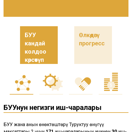
БУУ
Өлкөдөгү
кандай
прогресс
колдоо
көрсөтүп
жатат
БУУнун негизги иш-чаралары
БУУ жана анын өнөктөштөрү Туруктуу өнүгүү
максаттары 2 үчүн
171
иш-чараларынын ичинен
30
иш-