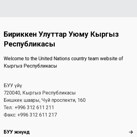
Бириккен Улуттар Уюму Кыргыз
Республикасы
Welcome to the United Nations country team website of
Кыргыз Республикасы
БУУ үйү
720040, Кыргыз Республикасы
Бишкек шаары, Чүй проспекти, 160
Тел.: +996 312 611 211
Факс: +996 312 611 217
Footer menu
БУУ жөнүндө
БУУ