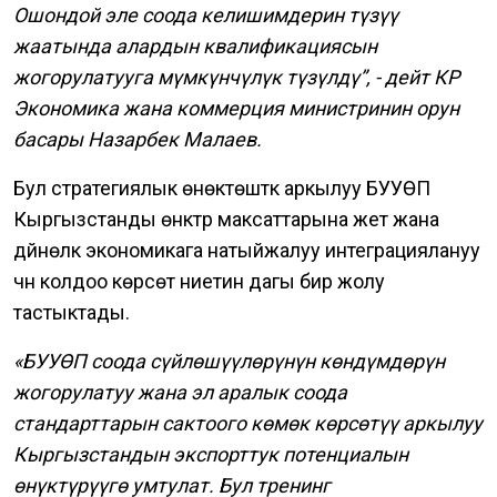
Ошондой эле соода келишимдерин түзүү
жаатында алардын квалификациясын
жогорулатууга мүмкүнчүлүк түзүлдү”, - дейт КР
Экономика жана коммерция министринин орун
басары Назарбек Малаев.
Бул стратегиялык өнөктөштүк аркылуу БУУӨП
Кыргызстанды өнүктүрүү максаттарына жетүү жана
дүйнөлүк экономикага натыйжалуу интеграциялануу
үчүн колдоо көрсөтүү ниетин дагы бир жолу
тастыктады.
«БУУӨП соода сүйлөшүүлөрүнүн көндүмдөрүн
жогорулатуу жана эл аралык соода
стандарттарын сактоого көмөк көрсөтүү аркылуу
Кыргызстандын экспорттук потенциалын
өнүктүрүүгө умтулат. Бул тренинг