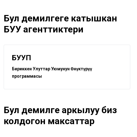
Бул демилгеге катышкан
БУУ агенттиктери
БУУӨП
Бириккен Улуттар Уюмунун Өнүктүрүү
программасы
Бул демилге аркылуу биз
колдогон максаттар