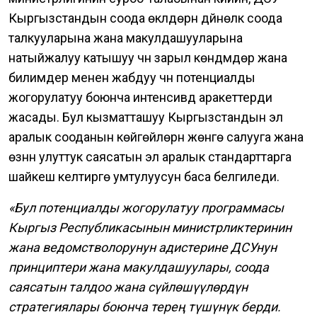
Кыргызстандын соода өкүлдөрүн дүйнөлүк соода
талкууларына жана макулдашууларына
натыйжалуу катышуу үчүн зарыл көндүмдөр жана
билимдер менен жабдуу үчүн потенциалды
жогорулатуу боюнча интенсивдүү аракеттерди
жасады. Бул кызматташуу Кыргызстандын эл
аралык сооданын көйгөйлөрүн жөнгө салууга жана
өзүнүн улуттук саясатын эл аралык стандарттарга
шайкеш келтирүүгө умтулуусун баса белгиледи.
«Бул потенциалды жогорулатуу программасы
Кыргыз Республикасынын министрликтеринин
жана ведомстволорунун адистерине ДСУнун
принциптери жана макулдашуулары, соода
саясатын талдоо жана сүйлөшүүлөрдүн
стратегиялары боюнча терең түшүнүк берди.