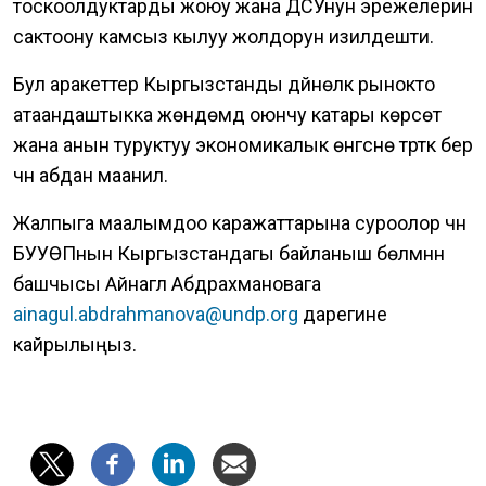
тоскоолдуктарды жоюу жана ДСУнун эрежелерин
сактоону камсыз кылуу жолдорун изилдешти.
Бул аракеттер Кыргызстанды дүйнөлүк рынокто
атаандаштыкка жөндөмдүү оюнчу катары көрсөтүү
жана анын туруктуу экономикалык өнүгүүсүнө түрткү берүү
үчүн абдан маанилүү.
Жалпыга маалымдоо каражаттарына суроолор үчүн
БУУӨПнын Кыргызстандагы байланыш бөлүмүнүн
башчысы Айнагүл Абдрахмановага
ainagul.abdrahmanova@undp.org
дарегине
кайрылыңыз.