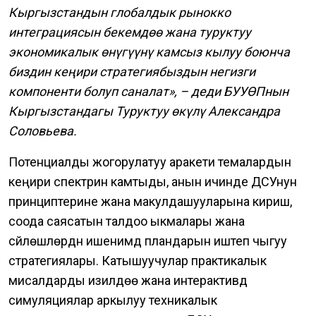
Кыргызстандын глобалдык рынокко
интеграциясын бекемдөө жана туруктуу
экономикалык өнүгүүнү камсыз кылуу боюнча
биздин кеңири стратегиябыздын негизги
компоненти болуп саналат», – деди БУУӨПнын
Кыргызстандагы Туруктуу өкүлү Александра
Соловьева.
Потенциалды жогорулатуу аракети темалардын
кеңири спектрин камтыды, анын ичинде ДСУнун
принциптерине жана макулдашууларына киришүү,
соода саясатын талдоо ыкмалары жана
сүйлөшүүлөрдүн ишенимдүү пландарын иштеп чыгуу
стратегиялары. Катышуучулар практикалык
мисалдарды изилдөө жана интерактивдүү
симуляциялар аркылуу техникалык