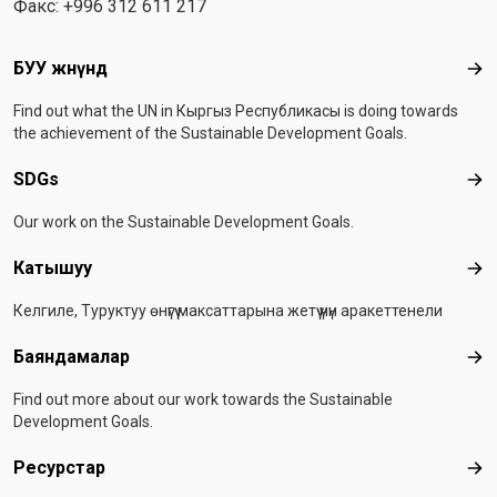
Факс: +996 312 611 217
Footer menu
БУУ жөнүндө
БУУ
Find out what the UN in Кыргыз Республикасы is doing towards
the achievement of the Sustainable Development Goals.
SDGs
SD
Our work on the Sustainable Development Goals.
Катышуу
Ка
Келгиле, Туруктуу өнүгүү максаттарына жетүү үчүн аракеттенели
Баяндамалар
Бая
Find out more about our work towards the Sustainable
Development Goals.
Ресурстар
Рес