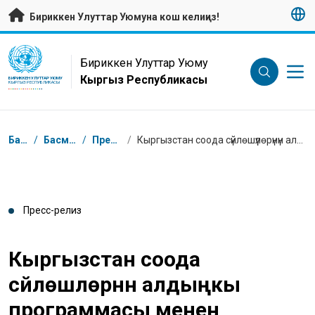
Негизги мазмунуна өтүү
Бириккен Улуттар Уюмуна кош келиңиз!
UN Logo
Бириккен Улуттар Уюму
Кыргыз Республикасы
БИРИККЕН УЛУТТАР УЮМУ
КЫРГЫЗ РЕСПУБЛИКАСЫ
Breadcrumb
Башкы бет
/
Басма сөз борбору
/
Пресс-релиздер
/
Кыргызстан соода сүйлөшүүлөрүнүн алдыңкы программасы менен экспорттук потенциалды бекемдөөдө
Пресс-релиз
Кыргызстан соода
сүйлөшүүлөрүнүн алдыңкы
программасы менен