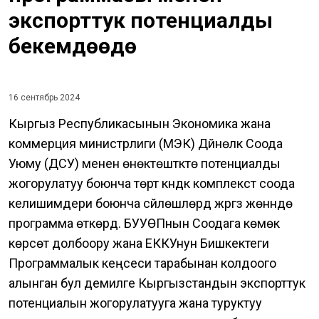
экспорттук потенциалды
бекемдөөдө
16 сентябрь 2024
Кыргыз Республикасынын Экономика жана
коммерция министрлиги (МЭК) Дүйнөлүк Соода
Уюму (ДСУ) менен өнөктөштүктө потенциалды
жогорулатуу боюнча төрт күндүк комплекстүү соода
келишимдери боюнча сүйлөшүүлөрдү жүргүзүү жөнүндө
программа өткөрдү. БУУӨПнын Соодага көмөк
көрсөтүү долбоору жана ЕККУнун Бишкектеги
Программалык кеңсеси тарабынан колдоого
алынган бул демилге Кыргызстандын экспорттук
потенциалын жогорулатууга жана туруктуу