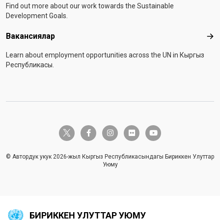
Find out more about our work towards the Sustainable
Development Goals.
Вакансиялар
Вак
Learn about employment opportunities across the UN in Кыргыз
Республикасы.
twitter-x
facebook-f
instagram
flickr
youtube
© Автордук укук 2026-жыл Кыргыз Республикасындагы Бириккен Улуттар
Уюму
БИРИККЕН УЛУТТАР УЮМУ