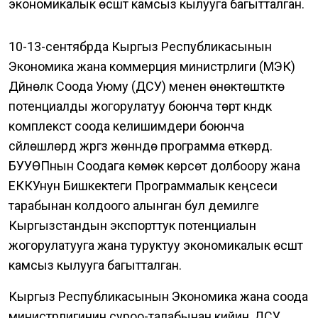
экономикалык өсүштү камсыз кылууга багытталган.
10-13-сентябрда Кыргыз Республикасынын
Экономика жана коммерция министрлиги (МЭК)
Дүйнөлүк Соода Уюму (ДСУ) менен өнөктөштүктө
потенциалды жогорулатуу боюнча төрт күндүк
комплекстүү соода келишимдери боюнча
сүйлөшүүлөрдү жүргүзүү жөнүндө программа өткөрдү.
БУУӨПнын Соодага көмөк көрсөтүү долбоору жана
ЕККУнун Бишкектеги Программалык кеңсеси
тарабынан колдоого алынган бул демилге
Кыргызстандын экспорттук потенциалын
жогорулатууга жана туруктуу экономикалык өсүштү
камсыз кылууга багытталган.
Кыргыз Республикасынын Экономика жана соода
министрлигинин суроо-талабынан кийин, ДСУ